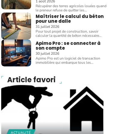
1 août 2026
Récupérer des terres agricoles louées quand
le preneur refuse de quitter les
…
Maîtriser le calcul du béton
pour une dalle
31 juillet 2026
Pour tout projet de construction, savoir
calculer la quantité de béton nécessaire
…
Apimo Pro : se connecter à
son compte
30 juillet 2026
Apimo Pro est un logiciel de transaction
immobilière qui embarque tous les
…
Article favori
ACTUALITÉ