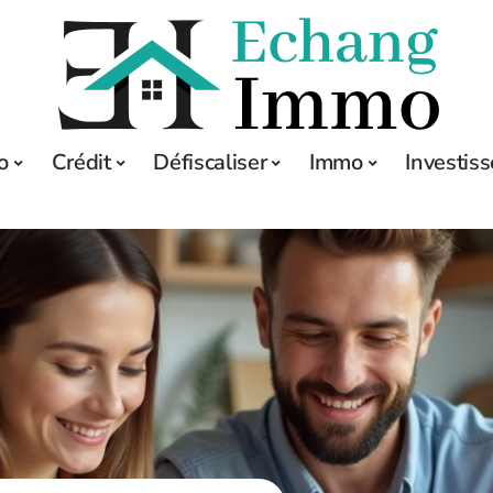
o
Crédit
Défiscaliser
Immo
Investis