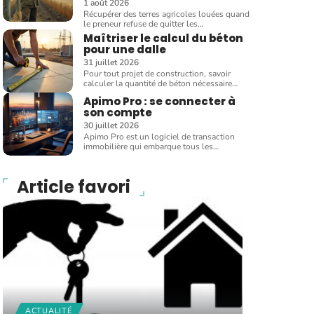
1 août 2026
Récupérer des terres agricoles louées quand
le preneur refuse de quitter les
…
Maîtriser le calcul du béton
pour une dalle
31 juillet 2026
Pour tout projet de construction, savoir
calculer la quantité de béton nécessaire
…
Apimo Pro : se connecter à
son compte
30 juillet 2026
Apimo Pro est un logiciel de transaction
immobilière qui embarque tous les
…
Article favori
ACTUALITÉ