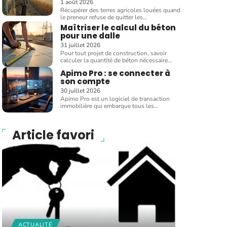
1 août 2026
Récupérer des terres agricoles louées quand
le preneur refuse de quitter les
…
Maîtriser le calcul du béton
pour une dalle
31 juillet 2026
Pour tout projet de construction, savoir
calculer la quantité de béton nécessaire
…
Apimo Pro : se connecter à
son compte
30 juillet 2026
Apimo Pro est un logiciel de transaction
immobilière qui embarque tous les
…
Article favori
ACTUALITÉ