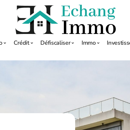
o
Crédit
Défiscaliser
Immo
Investis