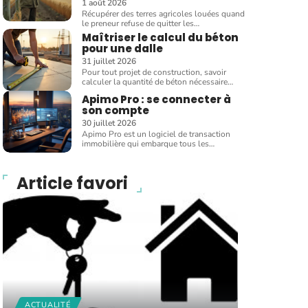
1 août 2026
Récupérer des terres agricoles louées quand
le preneur refuse de quitter les
…
Maîtriser le calcul du béton
pour une dalle
31 juillet 2026
Pour tout projet de construction, savoir
calculer la quantité de béton nécessaire
…
Apimo Pro : se connecter à
son compte
30 juillet 2026
Apimo Pro est un logiciel de transaction
immobilière qui embarque tous les
…
Article favori
ACTUALITÉ