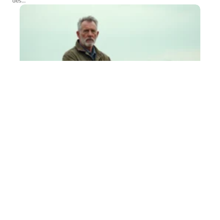
des
…
Comment récupérer des terres agricoles louées
lorsque le fermier refuse de partir ?
1 août 2026
Récupérer des terres agricoles louées quand le preneur refuse de quitter
les
…