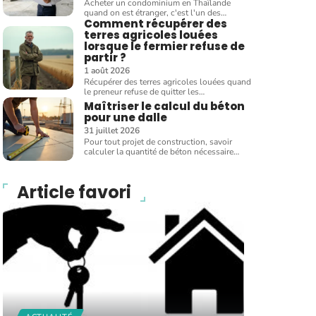
Acheter un condominium en Thaïlande
quand on est étranger, c'est l'un des
…
Comment récupérer des
terres agricoles louées
lorsque le fermier refuse de
partir ?
1 août 2026
Récupérer des terres agricoles louées quand
le preneur refuse de quitter les
…
Maîtriser le calcul du béton
pour une dalle
31 juillet 2026
Pour tout projet de construction, savoir
calculer la quantité de béton nécessaire
…
Article favori